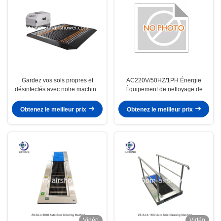
Gardez vos sols propres et
AC220V/50HZ/1PH Énergie
désinfectés avec notre machine
Équipement de nettoyage de
de nettoyage de semelles de
semelle en acier inoxydable pour
premier ordre
un nettoyage rapide et efficace
Obtenez le meilleur prix
Obtenez le meilleur prix
Vidéo
Vidéo