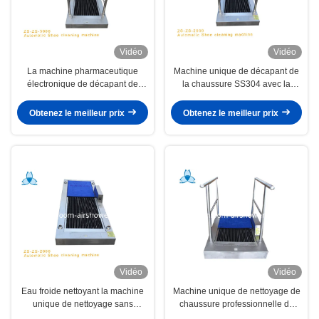
Vidéo
Vidéo
La machine pharmaceutique
Machine unique de décapant de
électronique de décapant de
la chaussure SS304 avec la
chaussure de nettoyage,
poignée
chaussent le décapant unique
Obtenez le meilleur prix
Obtenez le meilleur prix
pour une usine plus propre
Vidéo
Vidéo
Eau froide nettoyant la machine
Machine unique de nettoyage de
unique de nettoyage sans
chaussure professionnelle de
poignée pour la douche d'air
250W 220V pour l'usine ou