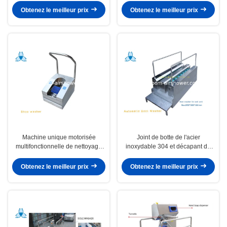
l'hôpital
Obtenez le meilleur prix
Obtenez le meilleur prix
Machine unique motorisée
Joint de botte de l'acier
multifonctionnelle de nettoyage
inoxydable 304 et décapant de
pour la pièce propre protégée de
chaussure automatiques pour
la poussière
l'usine de nourriture
Obtenez le meilleur prix
Obtenez le meilleur prix