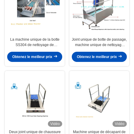
La machine unique de la botte
Joint unique de botte de passage,
SS304 de nettoyage de
machine unique de nettoyage
nettoyage commercial de
pour l'unité d'entrée dans l'atelier
machine et de chaussure
de nourriture
Obtenez le meilleur prix
Obtenez le meilleur prix
balayent l'outil pour la pharmacie
Vidéo
Vidéo
Deux joint unique de chaussure
Machine unique de décapant de