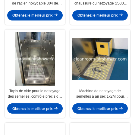
de l'acier inoxydable 304 de
chaussure du nettoyage SS304
personnes avec la balustrade
d'eau froide pour le Cleanroom
Obtenez le meilleur prix
Obtenez le meilleur prix
Tapis de vide pour le nettoyage
Machine de nettoyage de
des semelles, contrôle précis des
semelles à air sec 1x2M pour
poussières fines et des débris
salle blanche
des chaussures
Obtenez le meilleur prix
Obtenez le meilleur prix