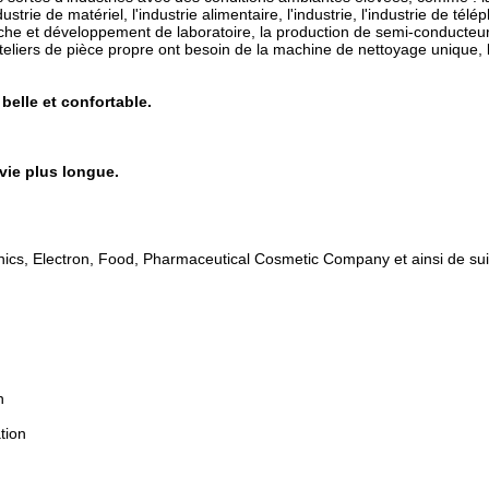
strie de matériel, l'industrie alimentaire, l'industrie, l'industrie de télé
herche et développement de laboratoire, la production de semi-conducteur, 
 ateliers de pièce propre ont besoin de la machine de nettoyage unique,
belle et confortable.
 vie plus longue.
nics, Electron, Food, Pharmaceutical Cosmetic Company et ainsi de sui
n
ation