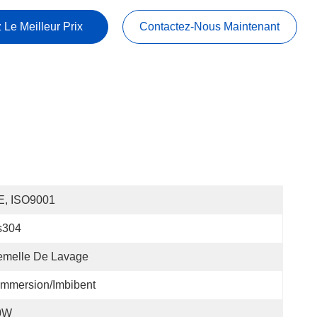
 Le Meilleur Prix
Contactez-Nous Maintenant
E, ISO9001
s304
emelle De Lavage
immersion/imbibent
0W