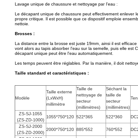
Lavage unique de chaussure et nettoyage par l'eau :
Le décapant unique de chaussure peut effectivement enlever les 
propre critique. Il est possible que ce dispositif emploie ensem
nettoie.
Brosses :
La distance entre la brosse est juste 19mm, ainsi il est effic
vont alors au tapis absorber l'eau sur la semelle, puis elle e
décapant unique peut être l'eau automatiquement.
Les temps peuvent être réglables. Par la manière, il doit nettoye
Taille standard et caractéristiques :
Taille de
Séchant la
Taille externe
nettoyage de
taille de
Modèle
(LxWxH)
Ten
secteur
secteur
millimètre
(millimètres)
(millimètres)
ZS-SJ-1055
1055*750*120
522*365
522*360
DC
(ZS-ZD-1000)
ZS-SJ-2000
2000*750*120
885*552
760*552
DC
(ZS-ZD-2000)