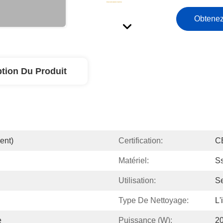
Obtenez
ption Du Produit
ent)
Certification:
C
Matériel:
S
Utilisation:
S
Type De Nettoyage:
L'
e
Puissance (W):
2