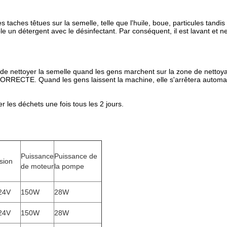
taches têtues sur la semelle, telle que l'huile, boue, particules tandis
ble un détergent avec le désinfectant. Par conséquent, il est lavant et n
ace de nettoyer la semelle quand les gens marchent sur la zone de nett
st CORRECTE. Quand les gens laissent la machine, elle s'arrêtera auto
r les déchets une fois tous les 2 jours.
Puissance
Puissance de
sion
de moteur
la pompe
24V
150W
28W
24V
150W
28W