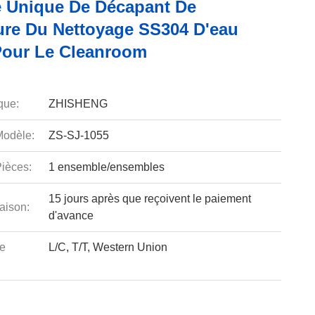
 Unique De Décapant De
re Du Nettoyage SS304 D'eau
Pour Le Cleanroom
que:
ZHISHENG
odèle:
ZS-SJ-1055
ièces:
1 ensemble/ensembles
15 jours après que reçoivent le paiement
aison:
d'avance
e
L/C, T/T, Western Union