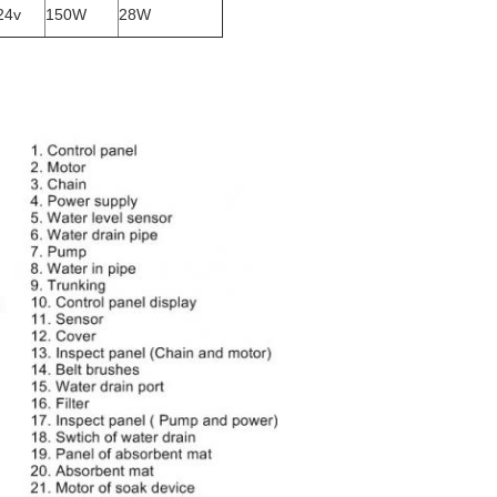
24v
150W
28W