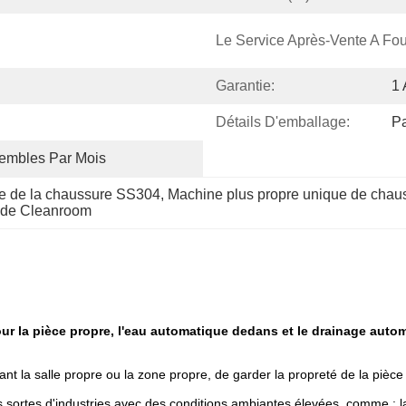
Le Service Après-Vente A Fou
Garantie:
1 
Détails D'emballage:
Pa
embles Par Mois
ue de la chaussure SS304
, 
Machine plus propre unique de cha
e de Cleanroom
r la pièce propre, l'eau automatique dedans et le drainage auto
 la salle propre ou la zone propre, de garder la propreté de la pièce
tes d'industries avec des conditions ambiantes élevées, comme : la fami