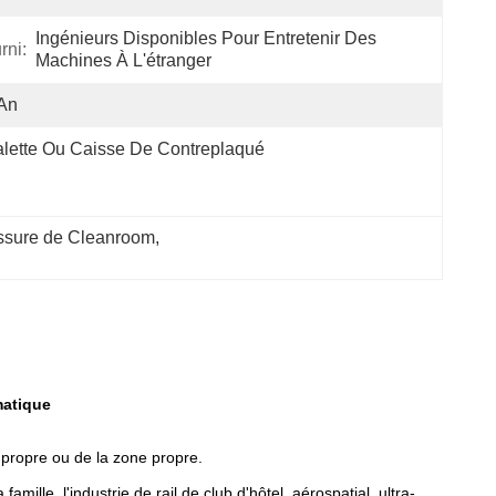
Ingénieurs Disponibles Pour Entretenir Des 
rni:
Machines À L'étranger
An
lette Ou Caisse De Contreplaqué
ussure de Cleanroom
, 
matique
 propre ou de la zone propre.
lle, l'industrie de rail de club d'hôtel, aérospatial, ultra-