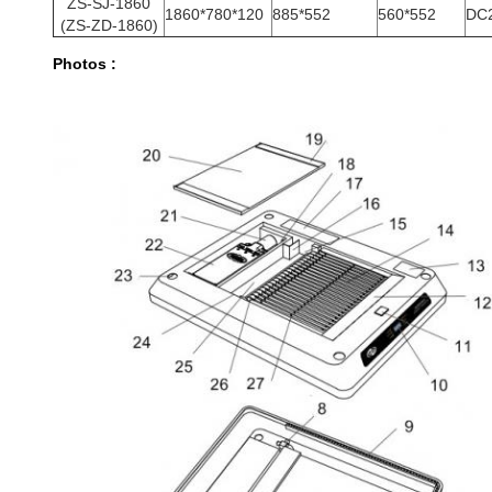
ZS-SJ-1860
1860*780*120
885*552
560*552
DC
(ZS-ZD-1860)
Photos :