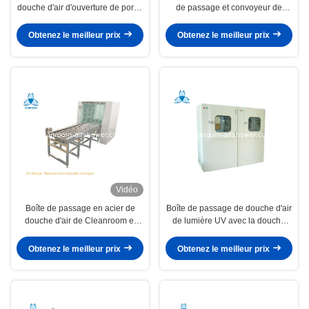
douche d'air d'ouverture de porte,
de passage et convoyeur de
passage de Cleanroom par des
l'acier inoxydable 304 pour
chambres
passer des marchandises
Obtenez le meilleur prix
Obtenez le meilleur prix
Vidéo
Boîte de passage en acier de
Boîte de passage de douche d'air
douche d'air de Cleanroom et
de lumière UV avec la douche
convoyeur de rouleau
d'air automatique pour la pièce
automatique
propre
Obtenez le meilleur prix
Obtenez le meilleur prix