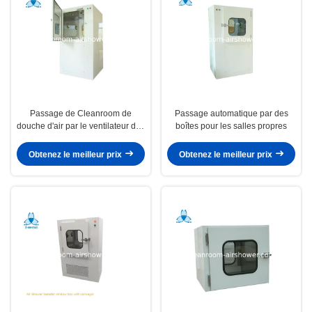
Passage de Cleanroom de
Passage automatique par des
douche d'air par le ventilateur des
boîtes pour les salles propres
chambres EBM, M de la vitesse
d'air 16 - 20/S
Obtenez le meilleur prix
Obtenez le meilleur prix