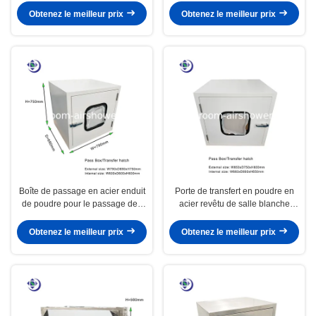
stérilisation
Obtenez le meilleur prix
Obtenez le meilleur prix
Boîte de passage en acier enduit
Porte de transfert en poudre en
de poudre pour le passage des
acier revêtu de salle blanche
marchandises dans la salle
boîte de transfert en taille
blanche 600x600x600mm
W650xD650xH660mm
Obtenez le meilleur prix
Obtenez le meilleur prix