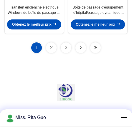
Transfert enclenché électrique
Boîte de passage d'équipement
Windows de boîte de passage de
d'hôpital/passage dynamiques
douche d'air avec le convoyeur
par des boîtes pour les salles
de rouleau SS304
propres 500*400*500mm
Obtenez le meilleur prix
Obtenez le meilleur prix
1
2
3
Les réseaux sociaux
Miss. Rita Guo