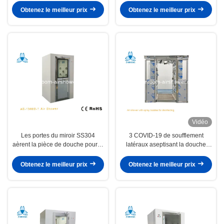
personnes
Obtenez le meilleur prix
Obtenez le meilleur prix
Vidéo
Les portes du miroir SS304
3 COVID-19 de soufflement
aèrent la pièce de douche pour le
latéraux aseptisant la douche
célibataire
d'air de Cleanroom
Obtenez le meilleur prix
Obtenez le meilleur prix