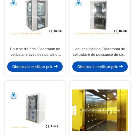
Douche d'air de Cleanroom de
douche d'air de Cleanroom de
célibataire avec des portes de
célibataire de puissance du coup
coin de 90 degrés, puissance du
800W avec des portes de coin de
coup 800W
90 degrés
Obtenez le meilleur prix
Obtenez le meilleur prix