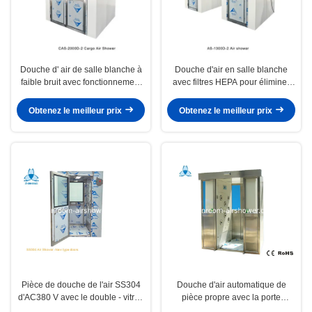
Douche d' air de salle blanche à
Douche d'air en salle blanche
faible bruit avec fonctionnement
avec filtres HEPA pour éliminer
automatisé pour le passage des
les particules dans l'air pour 2-3
matériaux et du chariot, acier
personnes
Obtenez le meilleur prix
Obtenez le meilleur prix
enduit de poudre
Pièce de douche de l'air SS304
Douche d'air automatique de
d'AC380 V avec le double - vitrail
pièce propre avec la porte
de couche de portes pour 1-2
coulissante pour 1 personne