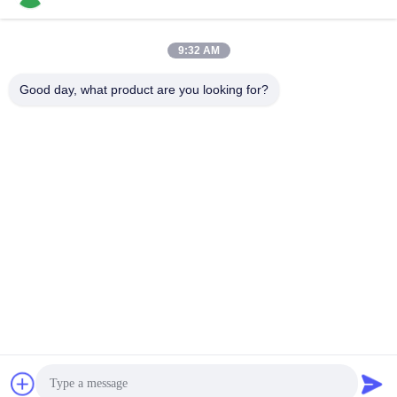
9:32 AM
Contactez rapidement
Good day, what product are you looking for?
Télégramme
86-769-22037338
E-mail
sales-guo@zsfilters.com
Adresse
NO3. rue Wusong Zhi, district de Dongcheng, ville de
Dongguan, Guangdong, Chine 523118
Politique de confidentialité
|
Plan du site
La Chine est bonne. Qualité Douche d'air de Cleanroom Le
fournisseur. 2016-2026 DONGGUAN LIHONG CLEANROOM
CO., LTD . Tous Droites réservées.