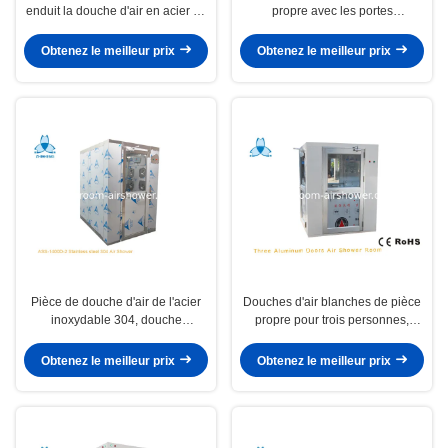
enduit la douche d'air en acier de
propre avec les portes
Cleanroom
coulissantes automatiques pour
des personnes et des
Obtenez le meilleur prix
Obtenez le meilleur prix
marchandises
Pièce de douche d'air de l'acier
Douches d'air blanches de pièce
inoxydable 304, douche
propre pour trois personnes,
industrielle d'air pour l'usine
W1700xD1500xH2100mm
automatique
Obtenez le meilleur prix
Obtenez le meilleur prix