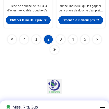
Pièce de douche de l'air 304
tunnel industriel qui fait gagner
d'acier inoxydable, douche d'air
de la place de douche d'air pleins
industrielle pour l'usine
304 d'acier inoxydable de la
automatique
profondeur 4000mm avec des
Obtenez le meilleur prix
Obtenez le meilleur prix
portes de volet de la vitesse
1.5kw rapide
1
2
3
4
5
Les réseaux sociaux
Miss. Rita Guo