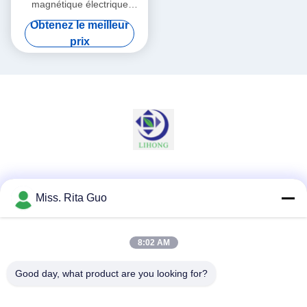
magnétique électrique
d'acier inoxydable du
Obtenez le meilleur
couplage 304 pour le
prix
Cleanroom
Les réseaux sociaux
Miss. Rita Guo
8:02 AM
Contactez rapidement
Télégramme
Good day, what product are you looking for?
86-769-22037338