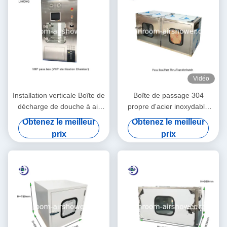
Vidéo
Installation verticale Boîte de
Boîte de passage 304
décharge de douche à air
propre d'acier inoxydable
VHP avec 2 kW de
avec couplage mécanique/
Obtenez le meilleur
Obtenez le meilleur
puissance pour la
électrique
prix
prix
stérilisation