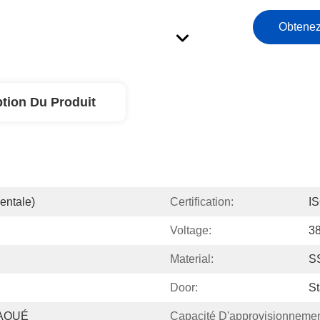
Obtenez
ption Du Produit
entale)
Certification:
I
Voltage:
3
Material:
S
Door:
St
AQUÉ
Capacité D'approvisionnemen