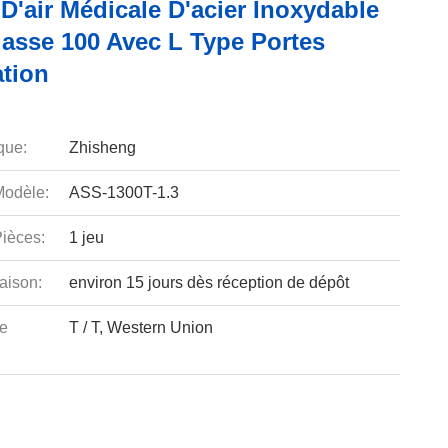
D'air Médicale D'acier Inoxydable
lasse 100 Avec L Type Portes
ation
que:
Zhisheng
odèle:
ASS-1300T-1.3
ièces:
1 jeu
aison:
environ 15 jours dès réception de dépôt
e
T / T, Western Union