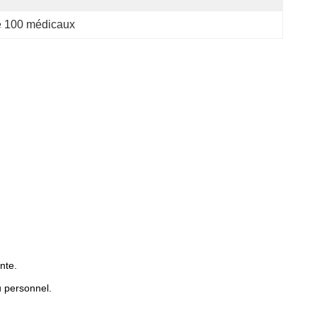
se 100 médicaux
nte.
u personnel.