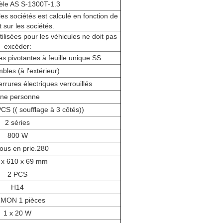
le AS S-1300T-1.3
les sociétés est calculé en fonction de
t sur les sociétés.
tilisées pour les véhicules ne doit pas
excéder:
s pivotantes à feuille unique SS
bles (à l'extérieur)
rures électriques verrouillés
ne personne
PCS (( soufflage à 3 côtés))
2 séries
800 W
ous en prie.280
 x 610 x 69 mm
2 PCS
H14
MON 1 pièces
1 x 20 W