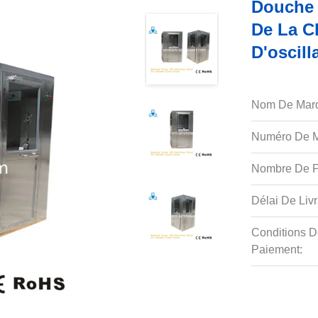
Douche 
De La C
D'oscill
Nom De Mar
Numéro De M
Nombre De P
Délai De Livr
Conditions D
Paiement: