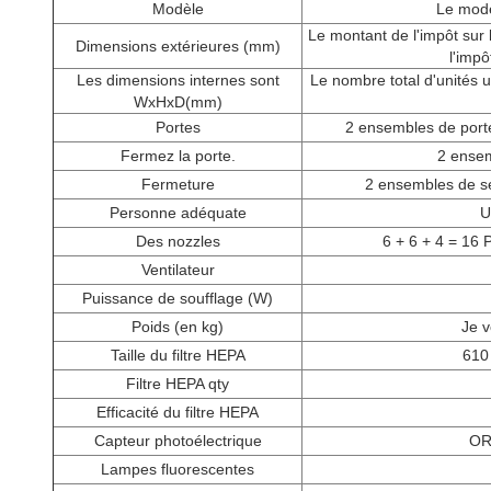
Modèle
Le modè
Le montant de l'impôt sur 
Dimensions extérieures (mm)
l'impô
Les dimensions internes sont
Le nombre total d'unités u
WxHxD(mm)
Portes
2 ensembles de porte
Fermez la porte.
2 ensem
Fermeture
2 ensembles de ser
Personne adéquate
U
Des nozzles
6 + 6 + 4 = 16 
Ventilateur
Puissance de soufflage (W)
Poids (en kg)
Je v
Taille du filtre HEPA
610
Filtre HEPA qty
Efficacité du filtre HEPA
Capteur photoélectrique
OR
Lampes fluorescentes