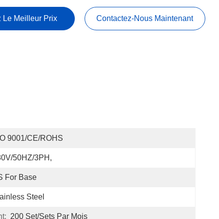
 Le Meilleur Prix
Contactez-Nous Maintenant
SO 9001/CE/ROHS
80V/50HZ/3PH,
S For Base
ainless Steel
t:
200 Set/Sets Par Mois