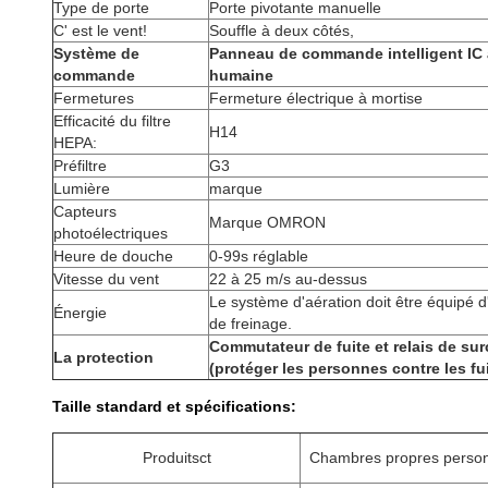
Type de porte
Porte pivotante manuelle
C' est le vent!
Souffle à deux côtés,
Système de
Panneau de commande intelligent IC 
commande
humaine
Fermetures
Fermeture électrique à mortise
Efficacité du filtre
H14
HEPA:
Préfiltre
G3
Lumière
marque
Capteurs
Marque OMRON
photoélectriques
Heure de douche
0-99s réglable
Vitesse du vent
22 à 25 m/s au-dessus
Le système d'aération doit être équipé 
Énergie
de freinage.
Commutateur de fuite et relais de su
La protection
(protéger les personnes contre les fu
Taille standard et spécifications:
Produits
ct
Chambres propres person