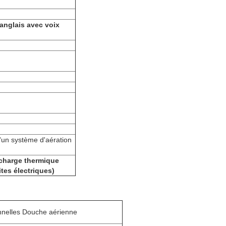
anglais avec voix
d'un système d'aération
rcharge thermique
ites électriques)
nelles Douche aérienne