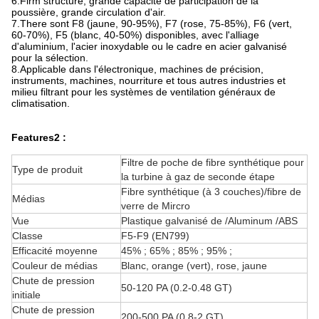
6.Firm structure, grande capacité de participation de la
poussière, grande circulation d'air.
7.There sont F8 (jaune, 90-95%), F7 (rose, 75-85%), F6 (vert,
60-70%), F5 (blanc, 40-50%) disponibles, avec l'alliage
d'aluminium, l'acier inoxydable ou le cadre en acier galvanisé
pour la sélection.
8.Applicable dans l'électronique, machines de précision,
instruments, machines, nourriture et tous autres industries et
milieu filtrant pour les systèmes de ventilation généraux de
climatisation.
Features2 :
Filtre de poche de fibre synthétique pour
Type de produit
la turbine à gaz de seconde étape
Fibre synthétique (à 3 couches)/fibre de
Médias
verre de Mircro
Vue
Plastique galvanisé de /Aluminum /ABS
Classe
F5-F9 (EN799)
Efficacité moyenne
45% ; 65% ; 85% ; 95% ;
Couleur de médias
Blanc, orange (vert), rose, jaune
Chute de pression
50-120 PA (0.2-0.48 GT)
initiale
Chute de pression
200-500 PA (0.8-2 GT)