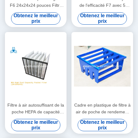
F6 24x24x24 pouces Filtre
de l'efficacité F7 avec 5
synétique pour turbines à
poches, 595*595*500
Obtenez le meilleur
Obtenez le meilleur
gaz
prix
prix
Filtre à air autosuffisant de la
Cadre en plastique de filtre à
poche HEPA de capacité
air de poche de rendement
élevée de la poussière M6
élevé, cadre en aluminium
Obtenez le meilleur
Obtenez le meilleur
pour des turbines à gaz
ou facultatif galvanisé
prix
prix