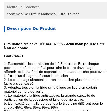
Mettre En Évidence:
Systèmes De Filtre À Manches
, 
Filtre D'airbag
Description Du Produit
Circulation d'air évaluée m3 1600/h - 3200 m3/h pour le filtre
à air de poche
Features1 :
1.
Rassemblez les particules de 1 à 5 microns. Entre chaque
poche a un bâton en métal pour faire le cadre davantage
affermir, et le matériel de séparation de chaque poche peut éviter
le filtre plus d'augmenté sous la pression.
2.
Le cachetage ultrasonique rendent le filtre plus fort et non
facile à s'est cassé
3.
Adoptez très bien la fibre synthétique au lieu d'un certain
matériel de fibre de verre
4.
Le matériel a la fibre antistatique, la grande capacité de
participation de la poussière et la longue vie active.
5.
L'efficacité de maille de poche a le type cinq différent pour le
choix : 45%, 65%, 85%, 95%, 98%.