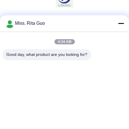
Les réseaux sociaux
Miss. Rita Guo
4:34 AM
Contactez rapidement
Good day, what product are you looking for?
Télégramme
86-769-22037338
E-mail
sales-guo@zsfilters.com
Adresse
NO3. rue Wusong Zhi, district de Dongcheng, ville de
Dongguan, Guangdong, Chine 523118