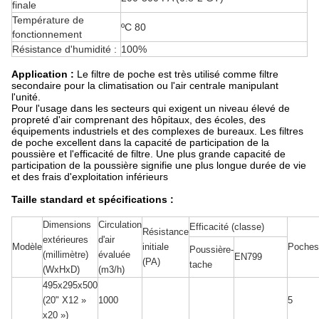
finale
Température de
ºC 80
fonctionnement
Résistance d'humidité :
100%
Application :
Le filtre de poche est très utilisé comme filtre
secondaire pour la climatisation ou l'air centrale manipulant
l'unité
.
Pour l'usage dans les secteurs qui exigent un niveau élevé de
propreté d'air comprenant des hôpitaux, des écoles, des
équipements industriels et des complexes de bureaux. Les filtres
de poche excellent dans la capacité de participation de la
poussière et l'efficacité de filtre. Une plus grande capacité de
participation de la poussière signifie une plus longue durée de vie
et des frais d'exploitation inférieurs
Taille standard et spécifications :
Dimensions
Circulation
Efficacité (classe)
Résistance
extérieures
d'air
Modèle
initiale
Poches
Poussière-
(millimètre)
évaluée
EN799
(PA)
tache
(WxHxD)
(m3/h)
495x295x500
1000
5
(20" X12 »
x20 »)