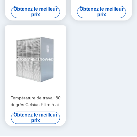
HEPA adhésif conçu pour les
particules 1220 610 150 mm
Obtenez le meilleur
Obtenez le meilleur
systèmes de ventilation de
Tailles personnalisées pour
prix
prix
laboratoire garantissant la
la filtration de l'air des
sécurité de l'air
installations médicales
Température de travail 80
degrés Celsius Filtre à air
HEPA 12 kg Poids Pression
Obtenez le meilleur
initiale inférieure à 120 Pa
prix
Parfait pour les systèmes
CVC Amélioration de l'air