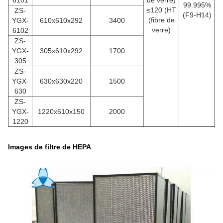
6101
de verre)
99.995%
≤120 (HT
ZS-
(F9-H14)
(fibre de
YGX-
610x610x292
3400
verre)
6102
ZS-
YGX-
305x610x292
1700
305
ZS-
YGX-
630x630x220
1500
630
ZS-
YGX-
1220x610x150
2000
1220
Images de filtre de HEPA