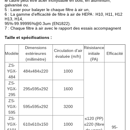
le cadre peut être acier inoxydable en bois, en aluminium,
galvanisé ou.
5 : Laser pour balayer le chaque filtre à air un,
6 : La gamme d'efficacité de filtre à air de HEPA : H10, H11, H12
H13, H14,
95%-99.99995%@0.3um (EN1822).
7 : Chaque filtre à air avec le rapport des essais accompagnent
Taille et spécifications :
Dimensions
Résistance
Circulation d'air
Modèle
extérieures
initiale
Efficacité
évaluée (m/h)
(millimètre)
(PA)
ZS-
YGX-
484x484x220
1000
484
ZS-
YGX-
295x595x292
1600
295
ZS-
YGX-
595x595x292
3200
595
ZS-
≤120 (PP)
YGX-
610x610x150
1000
≤220 (fibre
95-