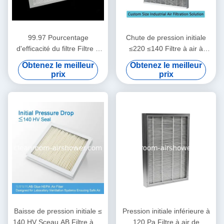
99.97 Pourcentage
Chute de pression initiale
d'efficacité du filtre Filtre à
≤220 ≤140 Filtre à air à
air HEPA Conçu pour une
particules HV 1220 610
Obtenez le meilleur
Obtenez le meilleur
boîte de filtre HEPA
150mm Solution de filtration
prix
prix
Température de travail 80
d'air industrielle sur mesure
degrés Celsius
Baisse de pression initiale ≤
Pression initiale inférieure à
140 HV Sceau AB Filtre à air
120 Pa Filtre à air de