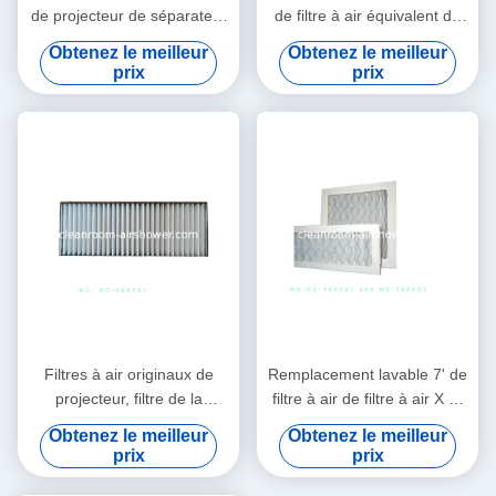
de projecteur de séparateur
de filtre à air équivalent de
pour le roadster S+16K de
projecteur de NEC NC-
Obtenez le meilleur
Obtenez le meilleur
Christie
80AF02
prix
prix
Filtres à air originaux de
Remplacement lavable 7' de
projecteur, filtre de la
filtre à air de filtre à air X 7"
poussière d'air pour des
pour des médias de fibre
Obtenez le meilleur
Obtenez le meilleur
projecteurs de Panasonic
synthétique
prix
prix