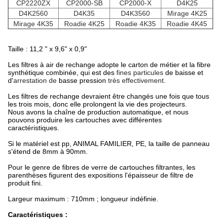
CP2220ZX
CP2000-SB
CP2000-X
D4K25
D4K2560
D4K35
D4K3560
Mirage 4K25
Mirage 4K35
Roadie 4K25
Roadie 4K35
Roadie 4K45
Taille : 11,2 " x 9,6" x 0,9"
Les filtres à air de rechange adopte le carton de métier et la fibre
synthétique combinée, qui est des
fines particules
de baisse et
d'
arrestation de
basse pression
très effectivement.
Les filtres de rechange devraient être changés une fois que tous
les trois mois, donc elle prolongent la vie des projecteurs.
Nous avons la chaîne de production automatique, et nous
pouvons produire les cartouches avec différentes
caractéristiques.
Si le matériel est pp, ANIMAL FAMILIER, PE, la taille de panneau
s'étend de 8mm à 90mm.
Pour le genre de fibres de verre de cartouches filtrantes, les
parenthèses figurent des expositions l'épaisseur de filtre de
produit fini.
Largeur maximum : 710mm ; longueur indéfinie.
Caractéristiques :