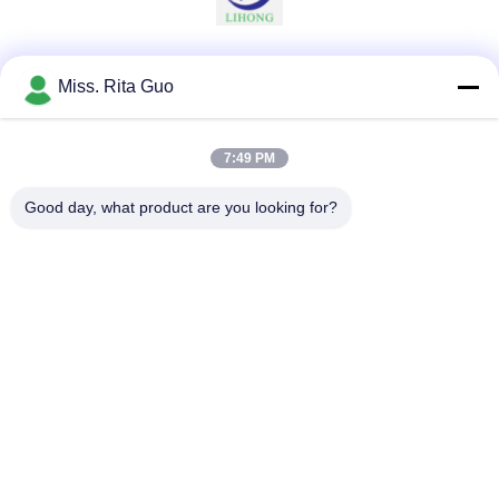
Les réseaux sociaux
Miss. Rita Guo
7:49 PM
Contactez rapidement
Good day, what product are you looking for?
Télégramme
86-769-22037338
E-mail
sales-guo@zsfilters.com
Adresse
NO3. rue Wusong Zhi, district de Dongcheng, ville de
Dongguan, Guangdong, Chine 523118
Politique de confidentialité
|
Plan du site