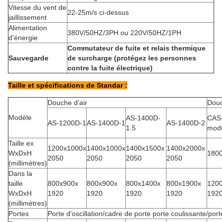
Vitesse du vent de
22-25m/s ci-dessus
jaillissement
Alimentation
380V/50HZ/3PH ou 220V/50HZ/1PH
d'énergie
Commutateur de fuite et relais thermique
Sauvegarde
de surcharge (protégez les personnes
contre la fuite électrique)
Taille et spécifications de Standar :
Douche d'air
Douc
Modèle
AS-1400D-
CAS-
AS-1200D-1
AS-1400D-1
AS-1400D-2
1.5
modu
Taille ex
1200x1000x
1400x1000x
1400x1500x
1400x2000x
WxDxH
180
2050
2050
2050
2050
(millimètres)
Dans la
taille
800x900x
800x900x
800x1400x
800x1900x
120
WxDxH
1920
1920
1920
1920
192
(millimètres)
Portes
Porte d'oscillation/cadre de porte porte coulissante/por