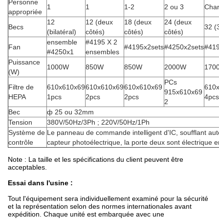
Personne
1
1
1-2
2 ou 3
Char
appropriée
12
12 (deux
18 (deux
24 (deux
Becs
32 (3
(bilatéral)
côtés)
côtés)
côtés)
ensemble
#4195 X 2
Fan
#4195x2sets
#4250x2sets
#419
#4250x1
ensembles
Puissance
1000W
850W
850W
2000W
170
(W)
PCs
Filtre de
610x610x69
610x610x69
610x610x69
610
915x610x69
HEPA
1pcs
2pcs
2pcs
4pcs
2
Bec
ф 25 ou 32mm
Tension
380V/50Hz/3Ph ; 220V/50Hz/1Ph
Système de
Le panneau de commande intelligent d'IC, soufflant au
contrôle
capteur photoélectrique, la porte deux sont électrique 
Note : La taille et les spécifications du client peuvent être
acceptables.
Essai dans l'usine :
Tout l'équipement sera individuellement examiné pour la sécurité
et la représentation selon des normes internationales avant
expédition. Chaque unité est embarquée avec une