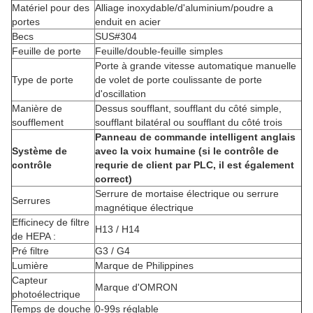
Matériel pour des
Alliage inoxydable/d'aluminium/poudre a
portes
enduit en acier
Becs
SUS#304
Feuille de porte
Feuille/double-feuille simples
Porte à grande vitesse automatique manuelle
Type de porte
de volet de porte coulissante de porte
d'oscillation
Manière de
Dessus soufflant, soufflant du côté simple,
soufflement
soufflant bilatéral ou soufflant du côté trois
Panneau de commande intelligent anglais
Système de
avec la voix humaine (si le contrôle de
contrôle
requrie de client par PLC, il est également
correct)
Serrure de mortaise électrique ou serrure
Serrures
magnétique électrique
Efficinecy de filtre
H13 / H14
de HEPA :
Pré filtre
G3 / G4
Lumière
Marque de Philippines
Capteur
Marque d'OMRON
photoélectrique
Temps de douche
0-99s réglable