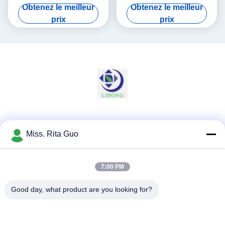
de l'air supérieure dans les
mm pour un environnement
Obtenez le meilleur
Obtenez le meilleur
usines
de travail propre et sûr
prix
prix
Les réseaux sociaux
Miss. Rita Guo
7:00 PM
Contactez rapidement
Télégramme
Good day, what product are you looking for?
86-769-22037338
E-mail