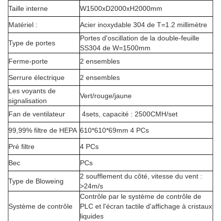
Taille interne
W1500xD2000xH2000mm
Matériel :
Acier inoxydable 304 de T=1.2 millimètre
Portes d'oscillation de la double-feuille
Type de portes
SS304 de W=1500mm
Ferme-porte
2 ensembles
Serrure électrique
2 ensembles
Les voyants de
Vert/rouge/jaune
signalisation
Fan de ventilateur
4sets, capacité : 2500CMH/set
99,99% filtre de HEPA
610*610*69mm 4 PCs
Pré filtre
4 PCs
Bec
PCs
2 soufflement du côté, vitesse du vent :
Type de Bloweing
>24m/s
Contrôle par le système de contrôle de
Système de contrôle
PLC et l'écran tactile d'affichage à cristaux
liquides