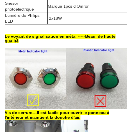
Snesor
Marque 1pcs d'Omron
photoélectrique
Lumière de Philips
2x18W
LED
Le voyant de signalisation en métal -----Beau, de haute
qualité
Vis de serrure---Il est facile pour ouvrir le panneau à
l'intérieur et maintient la douche d'air.