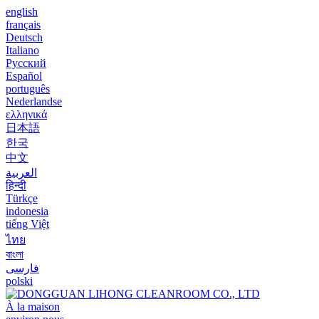
english
français
Deutsch
Italiano
Русский
Español
português
Nederlandse
ελληνικά
日本語
한국
中文
العربية
हिन्दी
Türkçe
indonesia
tiếng Việt
ไทย
বাংলা
فارسی
polski
À la maison