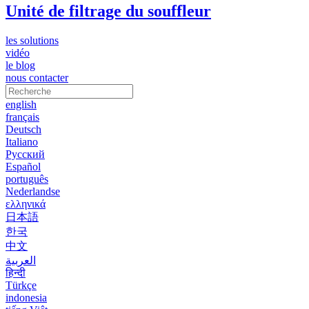
Unité de filtrage du souffleur
les solutions
vidéo
le blog
nous contacter
english
français
Deutsch
Italiano
Русский
Español
português
Nederlandse
ελληνικά
日本語
한국
中文
العربية
हिन्दी
Türkçe
indonesia