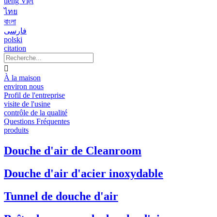
tiếng Việt
ไทย
বাংলা
فارسی
polski
citation

À la maison
environ nous
Profil de l'entreprise
visite de l'usine
contrôle de la qualité
Questions Fréquentes
produits
Douche d'air de Cleanroom
Douche d'air d'acier inoxydable
Tunnel de douche d'air