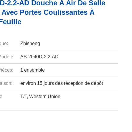
D-2.2-AD Douche À Air De Salle
 Avec Portes Coulissantes À
Feuille
que:
Zhisheng
odèle:
AS-2040D-2.2-AD
ièces:
1 ensemble
aison:
environ 15 jours dès réception de dépôt
e
T/T, Western Union