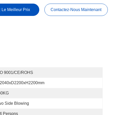
 Le Meilleur Prix
Contactez-Nous Maintenant
SO 9001/CE/ROHS
2040xD2200xH2200mm
80KG
wo Side Blowing
4 Persons