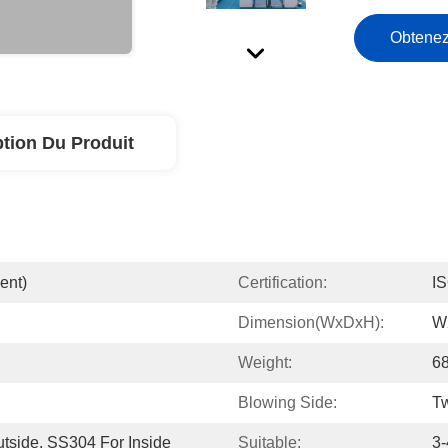
Obtenez
ption Du Produit
ent)
Certification:
I
Dimension(WxDxH):
W
Weight:
6
Blowing Side:
T
tside, SS304 For Inside
Suitable:
3-