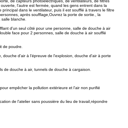
rte, de capteurs photoélectriques, de ventilateurs, de filtres
uverte, l'autre est fermée, quand les gens entrent dans la
rincipal dans le ventilateur, puis il est soufflé à travers le filtre
personnes, après soufflage,Ouvrez la porte de sortie., la
 salle blanche.
ufflant d'un seul côté pour une personne, salle de douche à air
double face pour 2 personnes, salle de douche à air soufflé
it de poudre.
, douche d'air à l'épreuve de l'explosion, douche d'air à porte
els de douche à air, tunnels de douche à cargaison.
ur empêcher la pollution extérieure et l'air non purifié
cation de l'atelier sans poussière du lieu de travail,répondre