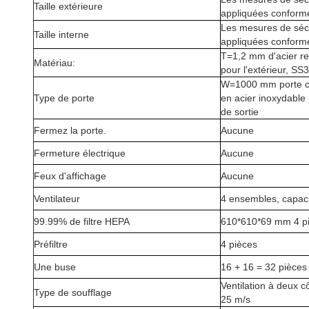
Taille extérieure
appliquées conformé
Les mesures de sécu
Taille interne
appliquées conformé
T=1,2 mm d'acier r
Matériau:
pour l'extérieur, SS3
W=1000 mm porte cou
Type de porte
en acier inoxydable 
de sortie
Fermez la porte.
Aucune
Fermeture électrique
Aucune
Feux d'affichage
Aucune
Ventilateur
4 ensembles, capac
99.99% de filtre HEPA
610*610*69 mm 4 p
Préfiltre
4 pièces
Une buse
16 + 16 = 32 pièces
Ventilation à deux c
Type de soufflage
25 m/s