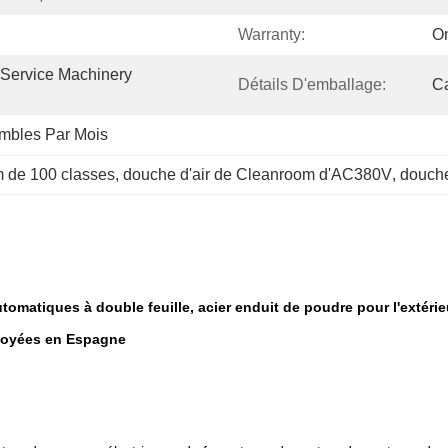
Warranty:
O
 Service Machinery 
Détails D'emballage:
Ca
mbles Par Mois
m de 100 classes
, 
douche d'air de Cleanroom d'AC380V
, 
douche
matiques à double feuille, acier enduit de poudre pour l'extérieu
nvoyées en Espagne