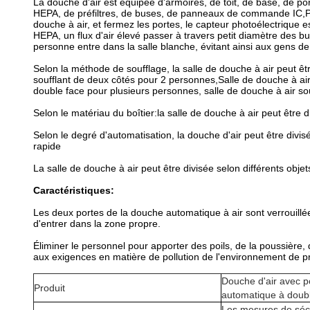
La douche d'air est équipée d'armoires, de toit, de base, de por
HEPA, de préfiltres, de buses, de panneaux de commande IC,Pla
douche à air, et fermez les portes, le capteur photoélectrique est i
HEPA, un flux d'air élevé passer à travers petit diamètre des b
personne entre dans la salle blanche, évitant ainsi aux gens de
Selon la méthode de soufflage, la salle de douche à air peut êtr
soufflant de deux côtés pour 2 personnes,Salle de douche à air 
double face pour plusieurs personnes, salle de douche à air sou
Selon le matériau du boîtier:la salle de douche à air peut être 
Selon le degré d'automatisation, la douche d'air peut être divis
rapide
La salle de douche à air peut être divisée selon différents obj
Caractéristiques:
Les deux portes de la douche automatique à air sont verrouillée
d'entrer dans la zone propre.
Éliminer le personnel pour apporter des poils, de la poussière, d
aux exigences en matière de pollution de l'environnement de pr
Douche d'air avec p
Produit
automatique à double
Les mesures de sécu