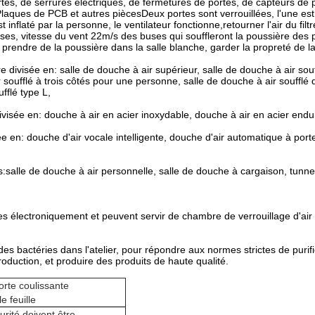
tes, de serrures électriques, de fermetures de portes, de capteurs de po
ques de PCB et autres piècesDeux portes sont verrouillées, l'une est o
nflaté par la personne, le ventilateur fonctionne,retourner l'air du filtre p
uses, vitesse du vent 22m/s des buses qui souffleront la poussière des 
 prendre de la poussière dans la salle blanche, garder la propreté de la
e divisée en: salle de douche à air supérieur, salle de douche à air so
soufflé à trois côtés pour une personne, salle de douche à air soufflé 
fflé type L,
divisée en: douche à air en acier inoxydable, douche à air en acier endu
ée en: douche d'air vocale intelligente, douche d'air automatique à porte
ets:salle de douche à air personnelle, salle de douche à cargaison, tunn
s électroniquement et peuvent servir de chambre de verrouillage d'air po
es bactéries dans l'atelier, pour répondre aux normes strictes de purifi
oduction, et produire des produits de haute qualité.
orte coulissante
 feuille
rité doivent être