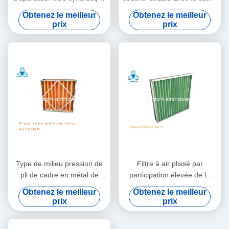
pré, système Prefilters de
en aluminium pour la
Obtenez le meilleur
Obtenez le meilleur
filtre à air plissé par panneau
climatisation
prix
prix
de fibre
Type de milieu pression de
Filtre à air plissé par
pli de cadre en métal de
participation élevée de la
circulation d'air de filtre à air
poussière de la classe G4,
Obtenez le meilleur
Obtenez le meilleur
pré grande basse
système de filtration de
prix
prix
ménage pré