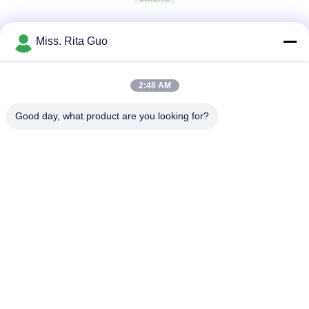
Les réseaux sociaux
Miss. Rita Guo
2:48 AM
Contactez rapidement
Good day, what product are you looking for?
Télégramme
86-769-22037338
E-mail
sales-guo@zsfilters.com
Adresse
NO3. rue Wusong Zhi, district de Dongcheng, ville de
Dongguan, Guangdong, Chine 523118
Politique de confidentialité
|
Plan du site