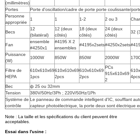
(millimètres)
Portes
Porte d'oscillation/cadre de porte porte coulissante/por
Personne
1
1
1-2
2 ou 3
Char
appropriée
12
12 (deux
18 (deux
24 (deux
Becs
32 (3
(bilatéral)
côtés)
côtés)
côtés)
ensemble
#4195 X 2
Fan
#4195x2sets
#4250x2sets
#419
#4250x1
ensembles
Puissance
1000W
850W
850W
2000W
170
(W)
PCs
Filtre de
610x610x69
610x610x69
610x610x69
610
915x610x69
HEPA
1pcs
2pcs
2pcs
4pcs
2
Bec
ф 25 ou 32mm
Tension
380V/50Hz/3Ph ; 220V/50Hz/1Ph
Système de
Le panneau de commande intelligent d'IC, soufflant au
contrôle
capteur photoélectrique, la porte deux sont électrique 
Note : La taille et les spécifications du client peuvent être
acceptables.
Essai dans l'usine :