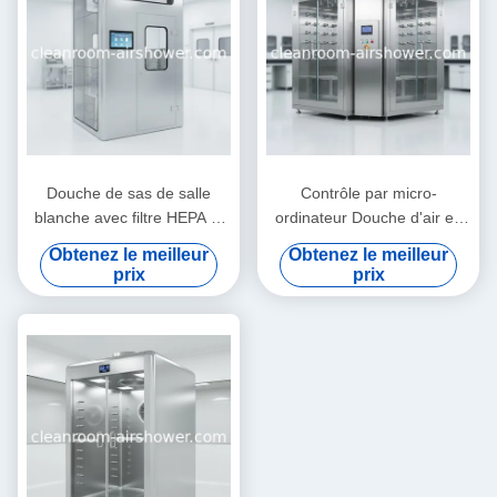
Douche de sas de salle
Contrôle par micro-
blanche avec filtre HEPA et
ordinateur Douche d'air en
système de contrôle par
salle blanche Système
Obtenez le meilleur
Obtenez le meilleur
micro-ordinateur pour
simple double avec système
prix
prix
douche à air et prévention
de verrouillage fournissant
de la contamination
des solutions d'élimination
des particules aéroportées