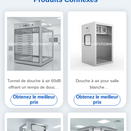
Tunnel de douche à air 60dB
Douche à air pour salle
offrant un temps de douche
blanche
à air de 0 à 99s pour un
W1500xD1000xH2100mm
Obtenez le meilleur
Obtenez le meilleur
dépoussiérage efficace et
avec système de contrôle
prix
prix
une gestion de l'entrée en
micro-informatique et filtre
salle blanche
HEPA pour l'élimination des
particules en suspension
dans l'air