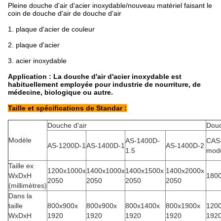
Pleine douche d'air d'acier inoxydable/nouveau matériel faisant le
coin de douche d'air de douche d'air
1.
plaque d'acier de couleur
2.
plaque d'acier
3.
acier inoxydable
Application : La douche d'air d'acier inoxydable est
habituellement employée pour industrie de nourriture, de
médecine, biologique ou autre.
Taille et spécifications de Standar :
Douche d'air
Douc
Modèle
AS-1400D-
CAS-
AS-1200D-1
AS-1400D-1
AS-1400D-2
1.5
modu
Taille ex
1200x1000x
1400x1000x
1400x1500x
1400x2000x
WxDxH
180
2050
2050
2050
2050
(millimètres)
Dans la
taille
800x900x
800x900x
800x1400x
800x1900x
120
WxDxH
1920
1920
1920
1920
192