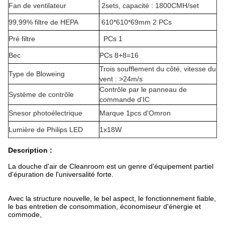
Fan de ventilateur
2sets, capacité : 1800CMH/set
99,99% filtre de HEPA
610*610*69mm 2 PCs
Pré filtre
PCs 1
Bec
PCs 8+8=16
Trois soufflement du côté, vitesse du
Type de Bloweing
vent : >24m/s
Contrôle par le panneau de
Système de contrôle
commande d'IC
Snesor photoélectrique
Marque 1pcs d'Omron
Lumière de Philips LED
1x18W
Description :
La douche d'air de Cleanroom est un genre d'équipement partiel
d'épuration de l'universalité forte.
Avec la structure nouvelle, le bel aspect, le fonctionnement fiable,
le bas entretien de consommation, économiseur d'énergie et
commode,