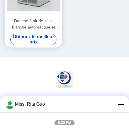
Douche à air de salle
blanche automatique et
manuelle intégrant un
Obtenez le meilleur
ventilateur centrifuge et un
prix
éclairage LED pour
l'élimination des particules
en suspension dans l'air
pour salle blanche
Les réseaux sociaux
Miss. Rita Guo
5:38 PM
Contactez rapidement