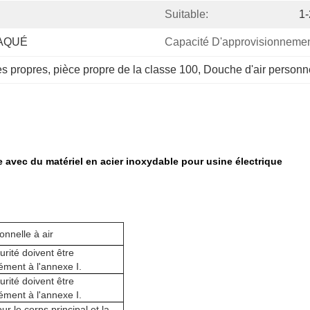
Suitable:
1-
AQUÉ
Capacité D'approvisionnemen
es propres
, 
pièce propre de la classe 100
, 
Douche d'air personne
e avec du matériel en acier inoxydable pour usine électrique
nnelle à air
rité doivent être
ment à l'annexe I.
rité doivent être
ment à l'annexe I.
 le corps principal et la