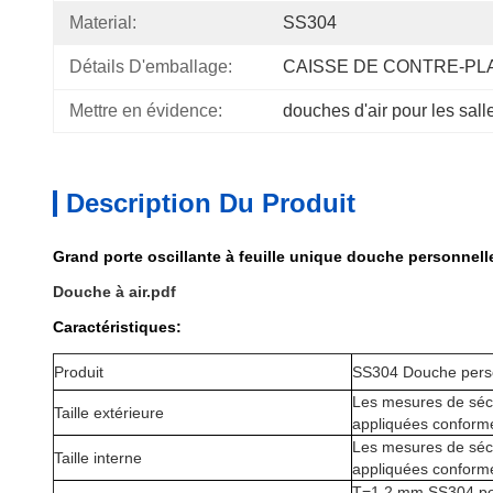
Material:
SS304
Détails D'emballage:
CAISSE DE CONTRE-PL
Mettre en évidence:
douches d'air pour les sall
Description Du Produit
Grand porte oscillante à feuille unique douche personnell
Douche à air.pdf
Caractéristiques:
Produit
SS304 Douche perso
Les mesures de sécu
Taille extérieure
appliquées conformé
Les mesures de sécu
Taille interne
appliquées conformé
T=1,2 mm SS304 pour