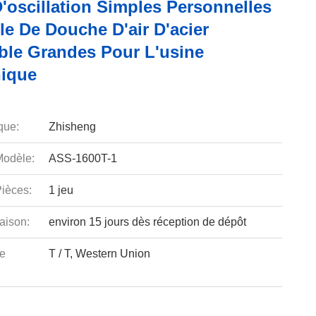
'oscillation Simples Personnelles
le De Douche D'air D'acier
ble Grandes Pour L'usine
nique
que:
Zhisheng
odèle:
ASS-1600T-1
ièces:
1 jeu
aison:
environ 15 jours dès réception de dépôt
e
T / T, Western Union