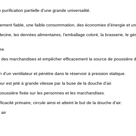
urification partielle d'une grande universalité.
nement fiable, une faible consommation, des économies d'énergie et u
decine, les denrées alimentaires, l'emballage coloré, la brasserie, le gé
re.
et des marchandises et empêcher efficacement la source de poussière d
tion d'un ventilateur et pénètre dans le réservoir à pression statique.
 pur est jeté à grande vitesse par la buse de la douche d'air.
a poussière fixée sur les personnes et les marchandises.
cacité primaire, circule ainsi et atteint le but de la douche d'air.
air