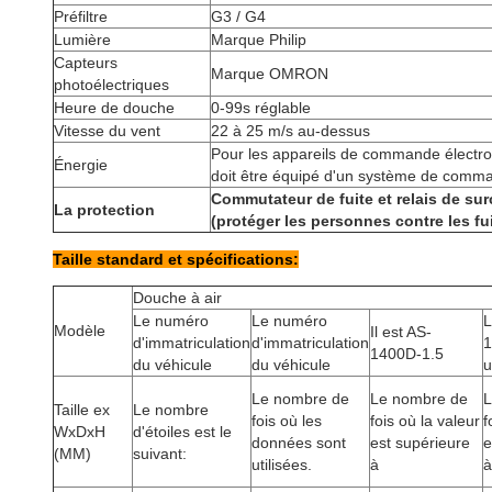
Préfiltre
G3 / G4
Lumière
Marque Philip
Capteurs
Marque OMRON
photoélectriques
Heure de douche
0-99s réglable
Vitesse du vent
22 à 25 m/s au-dessus
Pour les appareils de commande électron
Énergie
doit être équipé d'un système de comma
Commutateur de fuite et relais de su
La protection
(protéger les personnes contre les fu
Taille standard et spécifications:
Douche à air
Le numéro
Le numéro
L
Modèle
Il est AS-
d'immatriculation
d'immatriculation
1
1400D-1.5
du véhicule
du véhicule
u
Le nombre de
Le nombre de
L
Taille ex
Le nombre
fois où les
fois où la valeur
f
WxDxH
d'étoiles est le
données sont
est supérieure
e
(MM)
suivant:
utilisées.
à
à