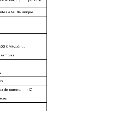
tes à feuille unique
2500 CMH/séries
nsembles
s
és
eau de commande IC
èces