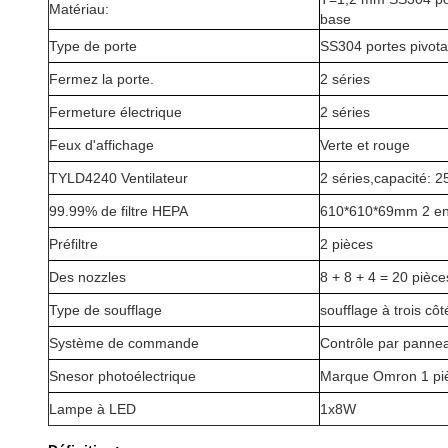
Matériau:
base
Type de porte
SS304 portes pivotan
Fermez la porte.
2 séries
Fermeture électrique
2 séries
Feux d'affichage
Verte et rouge
TYLD4240 Ventilateur
2 séries,capacité: 
99.99% de filtre HEPA
610*610*69mm 2 e
Préfiltre
2 pièces
Des nozzles
8 + 8 + 4 = 20 pièce
Type de soufflage
soufflage à trois côt
Système de commande
Contrôle par pann
Snesor photoélectrique
Marque Omron 1 pi
Lampe à LED
1x8W