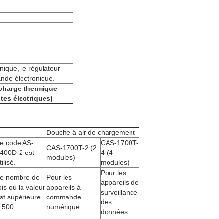
ique, le régulateur
nde électronique.
rcharge thermique
ites électriques)
Douche à air de chargement
e code AS-
CAS-1700T-
CAS-1700T-2 (2
400D-2 est
4 (4
modules)
tilisé.
modules)
Pour les
e nombre de
Pour les
appareils de
ois où la valeur
appareils à
surveillance
st supérieure
commande
des
 500
numérique
données