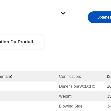
Obtenez
ption Du Produit
entale)
Certification:
I
Dimension(WxDxH):
1
Weight:
3
Blowing Side:
3-