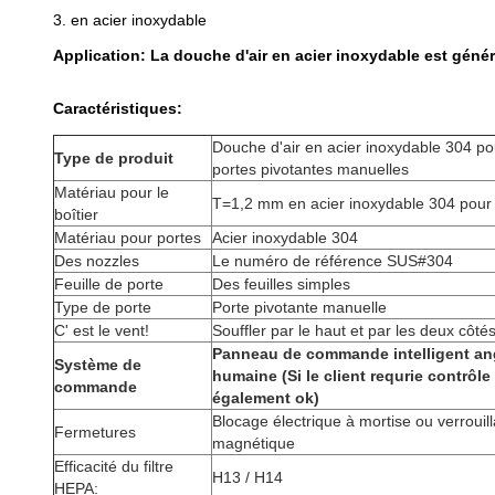
3. en acier inoxydable
Application: La douche d'air en acier inoxydable est généra
Caractéristiques:
Douche d'air en acier inoxydable 304 p
Type de produit
portes pivotantes manuelles
Matériau pour le
T=1,2 mm en acier inoxydable 304 pour l
boîtier
Matériau pour portes
Acier inoxydable 304
Des nozzles
Le numéro de référence SUS#304
Feuille de porte
Des feuilles simples
Type de porte
Porte pivotante manuelle
C' est le vent!
Souffler par le haut et par les deux côté
Panneau de commande intelligent ang
Système de
humaine (Si le client requrie contrôle 
commande
également ok)
Blocage électrique à mortise ou verrouil
Fermetures
magnétique
Efficacité du filtre
H13 / H14
HEPA: