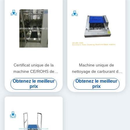
Certificat unique de la
Machine unique de
machine CE/ROHS de
nettoyage de carburant de
nettoyage de douche d'air
l'eau, machine à laver de
Obtenez le meilleur
Obtenez le meilleur
pour le laboratoire
chaussure pour les semelles
prix
prix
d'université
propres de chaussure