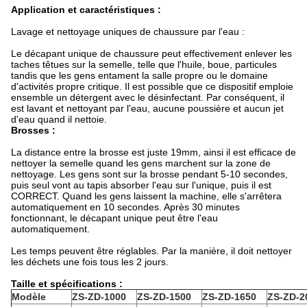
Application et caractéristiques :
Lavage et nettoyage uniques de chaussure par l'eau :
Le décapant unique de chaussure peut effectivement enlever les
taches têtues sur la semelle, telle que l'huile, boue, particules
tandis que les gens entament la salle propre ou le domaine
d'activités propre critique. Il est possible que ce dispositif emploie
ensemble un détergent avec le désinfectant. Par conséquent, il
est lavant et nettoyant par l'eau, aucune poussière et aucun jet
d'eau quand il nettoie.
Brosses :
La distance entre la brosse est juste 19mm, ainsi il est efficace de
nettoyer la semelle quand les gens marchent sur la zone de
nettoyage. Les gens sont sur la brosse pendant 5-10 secondes,
puis seul vont au tapis absorber l'eau sur l'unique, puis il est
CORRECT. Quand les gens laissent la machine, elle s'arrêtera
automatiquement en 10 secondes. Après 30 minutes
fonctionnant, le décapant unique peut être l'eau
automatiquement.
Les temps peuvent être réglables. Par la manière, il doit nettoyer
les déchets une fois tous les 2 jours.
Taille et spécifications :
Modèle
ZS-ZD-1000
ZS-ZD-1500
ZS-ZD-1650
ZS-ZD-2