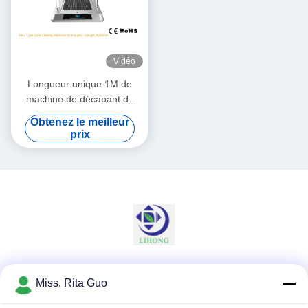
Vidéo
Longueur unique 1M de
machine de décapant de
chaussure de Cleanroom
Obtenez le meilleur
pour une personne 20W
prix
Les réseaux sociaux
Miss. Rita Guo