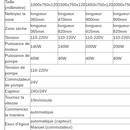
Taille
1000x750x120
1500x750x120
1650x750x120
2000x75
(millimètre)
Nettoyez la
longueur
longueur
longueur
longueur
zone
365mm
470mm
900mm
900mm
longueur
longueur
longueur
longueur
Zone sèche
365mm
820mm
415mm
820mm
Tension
110-220V
110-220V
110-220V
110-220
Puissance de
140W
140W
200W
200W
moteur
Puissance de
40W
40W
40W
40W
pompe
Tension de
110-220V
pompe
Commutateur
24V
de pompe
Capteur
24G/24V
Tournez la
10m/minute
vitesse
Commencez
automatique
la manière
automatique (capteur)
Eaux d'égout
Manuel (commutateur)