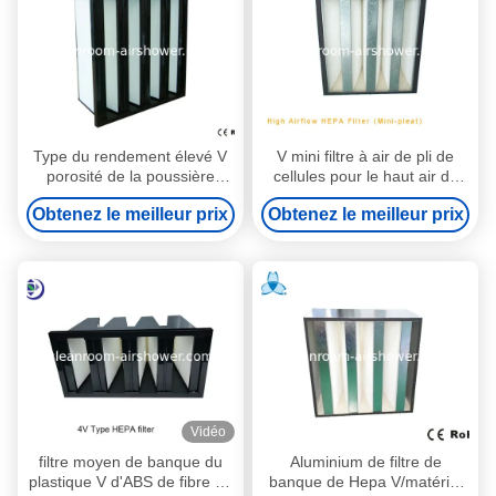
Type du rendement élevé V
V mini filtre à air de pli de
porosité de la poussière
cellules pour le haut air de
0.1um de filtre à air de Hepa
circulation d'air manipulant
Obtenez le meilleur prix
Obtenez le meilleur prix
pour des systèmes de Hepa
l'unité, 99,97% vers le bas
0,3 um
Vidéo
filtre moyen de banque du
Aluminium de filtre de
plastique V d'ABS de fibre de
banque de Hepa V/matériel