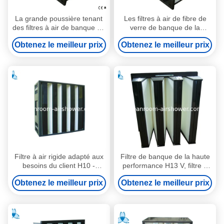
La grande poussière tenant
Les filtres à air de fibre de
des filtres à air de banque de
verre de banque de la
V avec le matériel de milieu
seconde étape V aèrent le
Obtenez le meilleur prix
Obtenez le meilleur prix
de fibre de verre
système de ventilation
592x490x292
Filtre à air rigide adapté aux
Filtre de banque de la haute
besoins du client H10 -
performance H13 V, filtre à
catégorie de filtre de cellules
air portatif pour la salle
Obtenez le meilleur prix
Obtenez le meilleur prix
de V de la filtration H14
d'opération d'hôpital