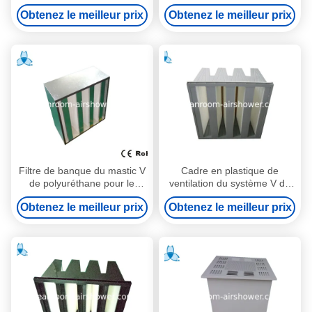
verre compacte
comprimés de Pastic pour le
Obtenez le meilleur prix
Obtenez le meilleur prix
dispositif de climatisation
Filtre de banque du mastic V
Cadre en plastique de
de polyuréthane pour le
ventilation du système V de
système à mi-niveau de boîte
banque d'ABS gris de filtre
Obtenez le meilleur prix
Obtenez le meilleur prix
d'air
pour l'industrie