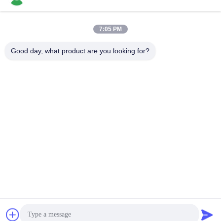
7:05 PM
Contactez rapidement
Good day, what product are you looking for?
Télégramme
86-769-22037338
E-mail
sales-guo@zsfilters.com
Adresse
NO3. rue Wusong Zhi, district de Dongcheng, ville de
Dongguan, Guangdong, Chine 523118
Politique de confidentialité
|
Plan du site
La Chine est bonne. Qualité Douche d'air de Cleanroom Le
fournisseur. 2016-2026 DONGGUAN LIHONG CLEANROOM
CO., LTD . Tous Droites réservées.