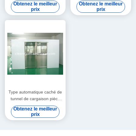
de cargaison de
coulissantes automatiques
Obtenez le meilleur
Obtenez le meilleur
marchandises avec 4 portes
de feuille
prix
prix
coulissantes automatiques
de feuille
Type automatique caché de
tunnel de cargaison pièce
propre de douche d'air avec
Obtenez le meilleur
les portes coulissantes de
prix
double feuille