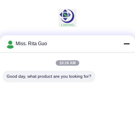
Les réseaux sociaux
Miss. Rita Guo
10:16 AM
Contactez rapidement
Good day, what product are you looking for?
Télégramme
86-769-22037338
E-mail
sales-guo@zsfilters.com
Adresse
NO3. rue Wusong Zhi, district de Dongcheng, ville de