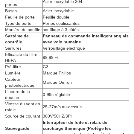
Acier inoxydable 304
portes
Buses
Acier inoxydable
Feuille de porte
Feuille double
Type de porte
Portes coulissantes
Manière de souffler
soufflage à 3 côtés
Système de
Panneau de commande intelligent anglais
contrôle
avec voix humaine
Serrures
Verrouillage électrique
Efficacité du filtre
99,99 %
HEPA :
Pré filtre
G3
Lumière
Marque Philips
Capteur
Marque Omron
photoélectrique
L'heure de la
0-99s réglable
douche
Vitesse du vent en
25-27m/s au-dessus
rafale
Source de courant
380V/50HZ/3PH
Interrupteur de fuite et relais de
Sauvegarde
surcharge thermique (Protège les