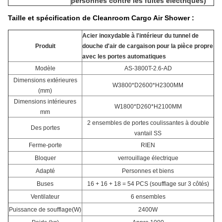
personnes contre les fuites électriques)
Taille et spécification de Cleanroom Cargo Air Shower :
Acier inoxydable à l'intérieur du tunnel de
Produit
douche d'air de cargaison pour la pièce propre
avec les portes automatiques
Modèle
AS-3800T-2.6-AD
Dimensions extérieures
W3800*D2600*H2300MM
(mm)
Dimensions intérieures
W1800*D260*H2100MM
mm
2 ensembles de portes coulissantes à double
Des portes
vantail SS
Ferme-porte
RIEN
Bloquer
verrouillage électrique
Adapté
Personnes et biens
Buses
16 + 16 + 18 = 54 PCS (soufflage sur 3 côtés)
Ventilateur
6 ensembles
Puissance de soufflage(W)
2400W