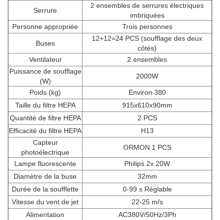
2 ensembles de serrures électriques
Serrure
imbriquées
Personne appropriée
Trois personnes
12+12=24 PCS (soufflage des deux
Buses
côtés)
Ventilateur
2 ensembles
Puissance de soufflage
2000W
(W)
Poids (kg)
Environ 380
Taille du filtre HEPA
915x610x90mm
Quantité de filtre HEPA
2 PCS
Efficacité du filtre HEPA
H13
Capteur
ORMON 1 PCS
photoélectrique
Lampe fluorescente
Philips 2x 20W
Diamètre de la buse
32mm
Durée de la soufflette
0-99 s Réglable
Vitesse du vent de jet
22-25 m/s
Alimentation
AC380V/50Hz/3Ph