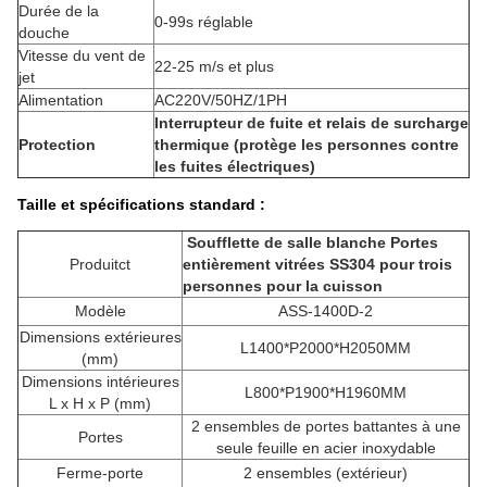
Durée de la
0-99s réglable
douche
Vitesse du vent de
22-25 m/s et plus
jet
Alimentation
AC220V/50HZ/1PH
Interrupteur de fuite et relais de surcharge
Protection
thermique (protège les personnes contre
les fuites électriques)
Taille et spécifications standard :
Soufflette de salle blanche Portes
Produit
ct
entièrement vitrées SS304 pour trois
personnes pour la cuisson
Modèle
ASS-1400D-2
Dimensions extérieures
L1400*P2000*H2050MM
(mm)
Dimensions intérieures
L800*P1900*H1960MM
L x H x P (mm)
2 ensembles de portes battantes à une
Portes
seule feuille en acier inoxydable
Ferme-porte
2 ensembles (extérieur)