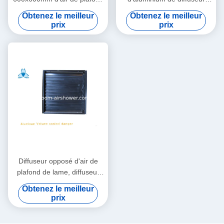
pour des cuisines de salles
d'air de place de la manière
Obtenez le meilleur
Obtenez le meilleur
de bains et des murs
RAL9016 pour le système de
prix
prix
externes
la CAHT
Diffuseur opposé d'air de
plafond de lame, diffuseur
de plafond de la CAHT pour
Obtenez le meilleur
la climatisation
prix