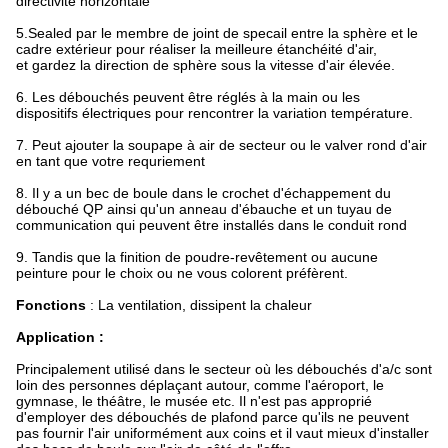
directivité horizontale
5.Sealed par le membre de joint de specail entre la sphère
et le
cadre extérieur pour réaliser la meilleure étanchéité d'air,
et gardez la direction de sphère sous la vitesse d'air élevée.
6.
Les débouchés peuvent être réglés à la main ou les
dispositifs
électriques pour rencontrer la variation température.
7.
Peut ajouter la soupape à air de secteur ou le valver rond d'air
en tant que
votre requriement
8.
Il y a un bec de boule dans le crochet d'échappement
du
débouché QP ainsi qu'un anneau d'ébauche et un tuyau de
communication
qui peuvent être installés dans le conduit rond
9.
Tandis que la finition de
poudre-
revêtement ou aucune
peinture pour
le choix ou ne vous colorent préfèrent.
Fonctions
: La ventilation, dissipent la chaleur
Application :
Principalement utilisé dans le secteur où les débouchés d'a/c sont
loin des personnes déplaçant autour, comme l'aéroport, le
gymnase, le théâtre, le musée etc. Il n'est pas approprié
d'employer des débouchés de plafond parce qu'ils ne peuvent
pas fournir l'air uniformément aux coins et il vaut mieux d'installer