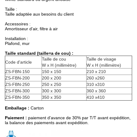
Taille :
Taille adaptée aux besoins du client
Accessoires :
Amortisseur d'air, filtre à air
Installation :
Plafond, mur
Taille standard (taille=a de cou) :
Taille de cou
Taille de visage
Code d'article
W x H (millimètre)
W x H (millimètre)
ZS-FBN-150
150 x 150
210 x 210
ZS-FBN-200
200 x 200
260 x260
ZS-FBN-250
250 x 250
310 x310
ZS-FBN-300
300 x 300
360 x 360
ZS-FBN-350
350 x 350
410 x410
Emballage :
Carton
Paiement :
paiement d'avance de 30% par T/T avant expédition,
la balance des paiements avant expédition.