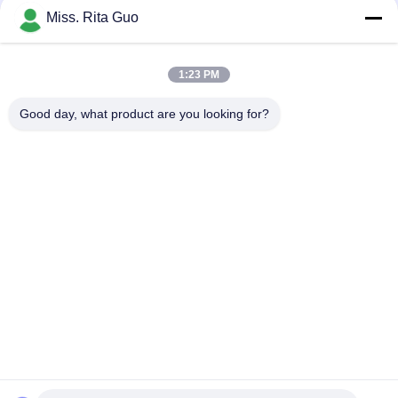
Les réseaux sociaux
Miss. Rita Guo
1:23 PM
Contactez rapidement
Good day, what product are you looking for?
Télégramme
86-769-22037338
E-mail
sales-guo@zsfilters.com
Adresse
NO3. rue Wusong Zhi, district de Dongcheng, ville de
Dongguan, Guangdong, Chine 523118
Politique de confidentialité
|
Plan du site
La Chine est bonne. Qualité Douche d'air de Cleanroom Le
fournisseur. 2016-2026 DONGGUAN LIHONG CLEANROOM